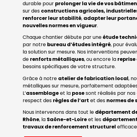
durable pour
prolonger la vie de vos bâtimen
sur des
constructions agricoles, industriell
renforcer leur stabilité
,
adapter leur portan
nouvelles normes en vigueur
.
Chaque chantier débute par une
étude techn
par notre
bureau d’études intégré
, pour éval
la solution sur mesure. Nos interventions peuvent
de
renforts métalliques
, ou encore la
reprise
besoins spécifiques de votre structure.
Grâce à notre
atelier de fabrication local
, n
métalliques sur mesure, parfaitement adaptées
L’
assemblage
et la
pose
sont réalisés par nos 
respect des
règles de l’art
et des
normes de s
Nous intervenons dans tout le
département de 
Rhône
, la
Saône-et-Loire
et les
département
travaux de renforcement structurel
efficace