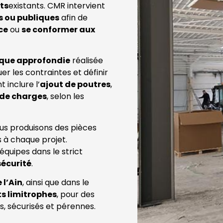
ts
existants. CMR intervient
es ou publiques
afin de
ce
ou
se conformer aux
ique approfondie
réalisée
uer les contraintes et définir
 inclure l’
ajout de poutres
,
 de charges
, selon les
ous produisons des pièces
 à chaque projet.
équipes dans le strict
écurité
.
l’Ain
, ainsi que dans le
s limitrophes
, pour des
s, sécurisés et pérennes.