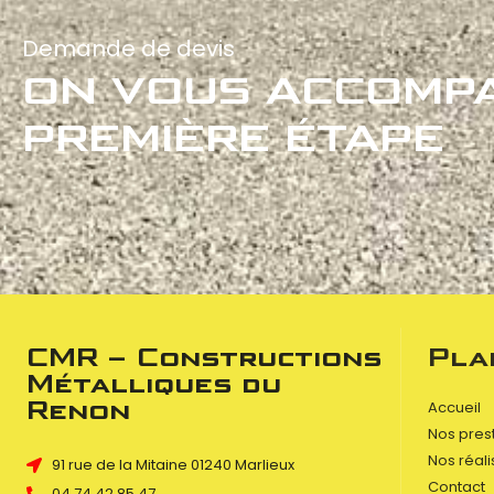
Demande de devis
ON VOUS ACCOMPA
PREMIÈRE ÉTAPE
CMR – Constructions
Pla
Métalliques du
Renon
Accueil
Nos pres
Nos réali
91 rue de la Mitaine 01240 Marlieux
Contact
04 74 42 85 47