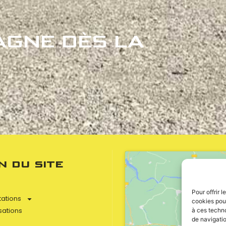
GNE DÈS LA
n du site
Pour offrir 
tations
cookies pour
sations
à ces techn
de navigatio