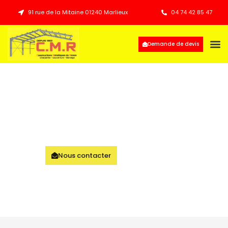
91 rue de la Mitaine 01240 Marlieux
04 74 42 85 47
Demande de devis
Depuis 1963, nous
construisons ensemble
Notre Expérience et Savoir Faire Familiale au service de vos
Projets de Constructions Métalliques
Nous contacter
En savoir plus